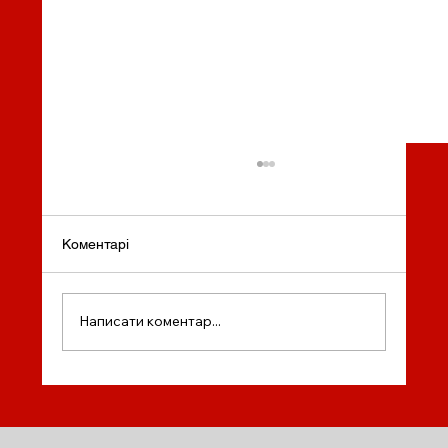
Коментарі
Написати коментар...
Інженерна освіта в Канаді через
коледж: розумна стратегія без нервів