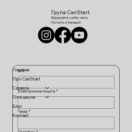
Група CanStart
Відкрийте себе світу
Почніть з Канади!
Головна
Ім'я
*
Про CanStart
Сервіси
Електронна пошта
*
Літні школи
Блог
Тема
*
Контакт
Телефон
*