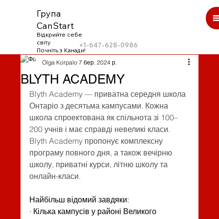
Група
CanStart
Відкрийте себе
світу
+1-647-628-0986
Почніть з Канади!
Olga Korpalo
7 бер. 2024 р.
BLYTH ACADEMY
Blyth Academy — приватна середня школа 
Онтаріо з десятьма кампусами. Кожна 
школа спроектована як спільнота зі 100–
200 учнів і має справді невеликі класи. 
Blyth Academy пропонує комплексну 
програму повного дня, а також вечірню 
школу, приватні курси, літню школу та 
онлайн-класи.
Найбільш відомий завдяки:
· Кілька кампусів у районі Великого 