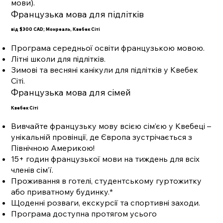
мови).
Французька мова для підлітків
від $300 CAD; Монреаль, Квебек Сіті
Програма середньої освіти французькою мовою.
Літні школи для підлітків.
Зимові та весняні канікули для підлітків у Квебек
Сіті.
Французька мова для сімей
Квебек Сіті
Вивчайте французьку мову всією сім’єю у Квебеці –
унікальній провінції, де Європа зустрічається з
Північною Америкою!
15+ годин французької мови на тиждень для всіх
членів сім’ї.
Проживання в готелі, студентському гуртожитку
або приватному будинку.*
Щоденні розваги, екскурсії та спортивні заходи.
Програма доступна протягом усього