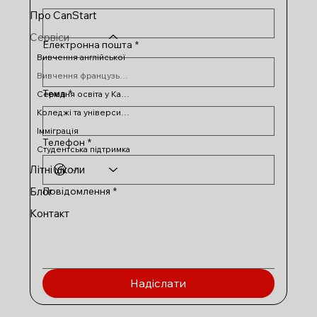
Про CanStart
Сервіси
Електронна пошта
*
Вивчення англійської
Вивчення французької
Тема
*
Середня освіта у Канаді
Коледжі та університети
Імміграція
Телефон
*
Студентська підтримка
Літні школи
Повідомлення
*
Блог
Контакт
Надіслати