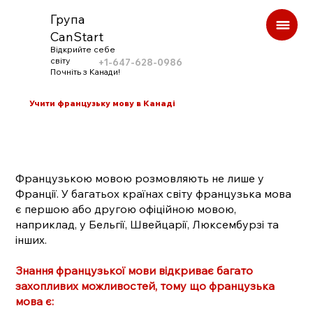
Група
CanStart
Відкрийте себе
світу
+1-647-628-0986
Почніть з Канади!
Учити французьку мову в Канаді
Французькою мовою розмовляють не лише у
Франції. У багатьох країнах світу французька мова
є першою або другою офіційною мовою,
наприклад, у Бельгії, Швейцарії, Люксембурзі та
інших.
Знання французької мови відкриває багато
захопливих можливостей, тому що французька
мова є: