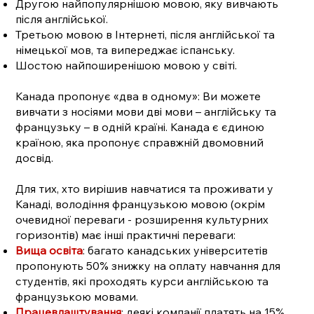
Другою найпопулярнішою мовою, яку вивчають
після англійської.
Третьою мовою в Інтернеті, після англійської та
німецької мов, та випереджає іспанську.
Шостою найпоширенішою мовою у світі.
Канада пропонує «два в одному»: Ви можете
вивчати з носіями мови дві мови – англійську та
французьку – в одній країні. Канада є єдиною
країною, яка пропонує справжній двомовний
досвід.
Для тих, хто вирішив навчатися та проживати у
Канаді, володіння французькою мовою (окрім
очевидної переваги - розширення культурних
горизонтів) має інші практичні переваги:
Вища освіта
: багато канадських університетів
пропонують 50% знижку на оплату навчання для
студентів, які проходять курси англійською та
французькою мовами.
Працевлаштування
: деякі компанії платять на 15%