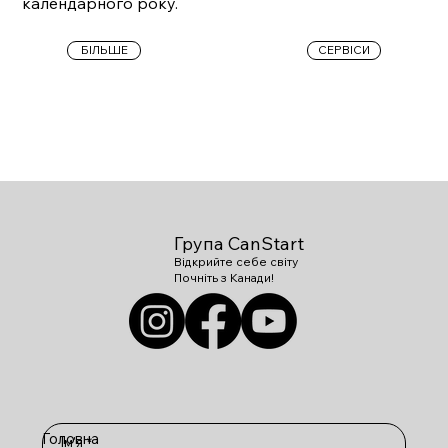
календарного року.
БІЛЬШЕ
СЕРВІСИ
Група CanStart
Відкрийте себе світу
Почніть з Канади!
Головна
Ім'я
*