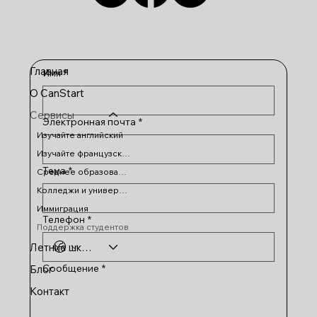
Главная
Имя
*
О CanStart
Сервисы
Электронная почта
*
Изучайте английский
Изучайте французский
Тема
*
Среднее образование в Канаде
Колледжи и университеты
Иммиграция
Телефон
*
Поддержка студентов
Летние школы
Сообщение
*
Блог
Контакт