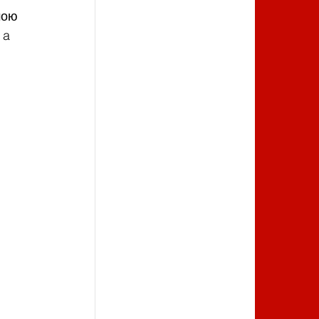
мою 
 a 
 
 