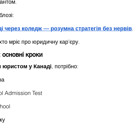
іантом.
блозі:
ді через коледж — розумна стратегія без нервів
.
хто мріє про юридичну кар’єру.
 основні кроки
и юристом у Канаді
, потрібно:
ра
l Admission Test
chool
ку