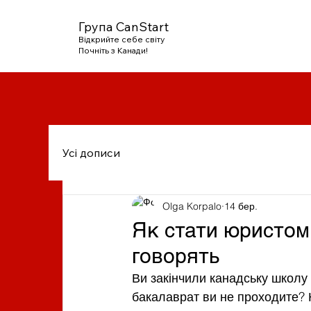
Група CanStart
Відкрийте себе світу
Почніть з Канади!
Усі дописи
Olga Korpalo
14 бер.
Як стати юристом 
говорять
Ви закінчили канадську школу 
бакалаврат ви не проходите? 