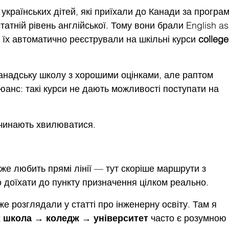
 українських дітей, які приїхали до Канади за програ
атній рівень англійської. Тому вони брали English as
 їх автоматично реєстрували на шкільні курси 
college
канадську школу з хорошими оцінками, але раптом 
анс: такі курси не дають можливості поступати на 
очинають хвилюватися.
уже любить прямі лінії — тут скоріше маршрути з 
 доїхати до пункту призначення цілком реально.
же розглядали у статті про інженерну освіту. Там я 
 
школа → коледж → університет
 часто є розумною