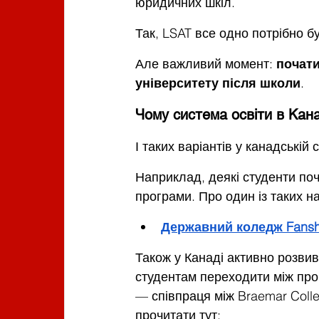
юридичних шкіл.
Так, LSAT все одно потрібно б
Але важливий момент: 
почати
університету після школи
.
Чому система освіти в Кан
І таких варіантів у канадській 
Наприклад, деякі студенти по
програми. Про один із таких н
Державний коледж Fans
Також у Канаді активно розвив
студентам переходити між про
— співпраця між Braemar Colleg
прочитати тут: