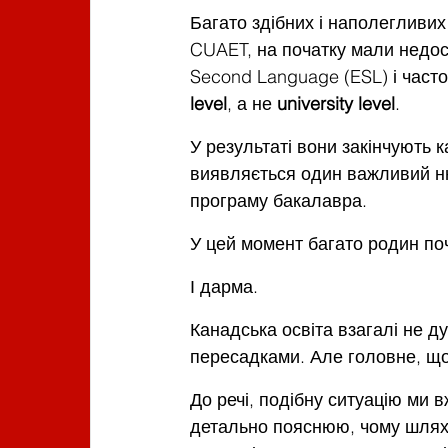
Багато здібних і наполегливих
CUAET, на початку мали недост
Second Language (ESL) і часто
level
, а не
 university level
.
У результаті вони закінчують 
виявляється один важливий ню
програму бакалавра.
У цей момент багато родин п
І дарма.
Канадська освіта взагалі не д
пересадками. Але головне, що
До речі, подібну ситуацію ми в
детально пояснюю, чому шлях