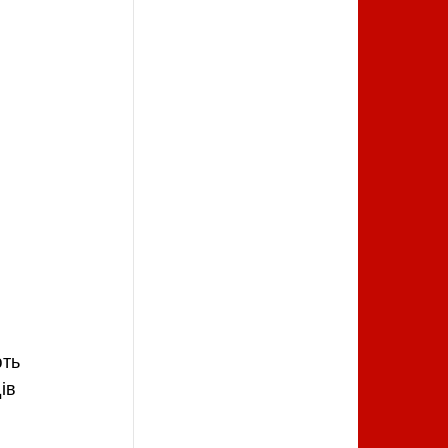
ть 
ів 