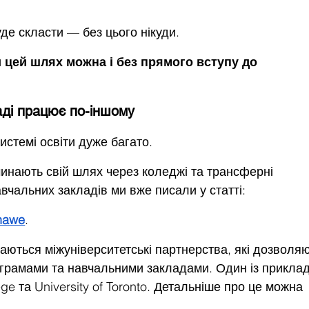
уде скласти — без цього нікуди.
 цей шлях можна і без прямого вступу до 
аді працює по-іншому
системі освіти дуже багато.
чинають свій шлях через коледжі та трансферні 
авчальних закладів ми вже писали у статті:
hawe
.
аються міжуніверситетські партнерства, які дозволяю
грамами та навчальними закладами. Один із приклад
e та University of Toronto. Детальніше про це можна 