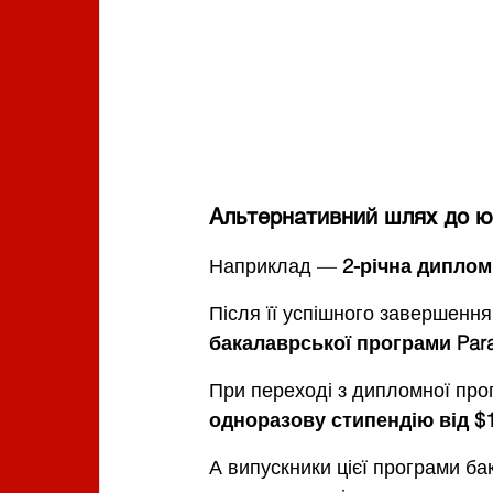
Альтернативний шлях до юр
Наприклад — 
2-річна диплом
Після її успішного завершення
бакалаврської програми Paral
При переході з дипломної про
одноразову стипендію від $1
А випускники цієї програми б