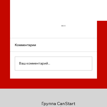
Комментарии
Ваш комментарий...
День Благодарения в Канаде: отмечаем
вместе с CanStart Group!
Группа CanStart