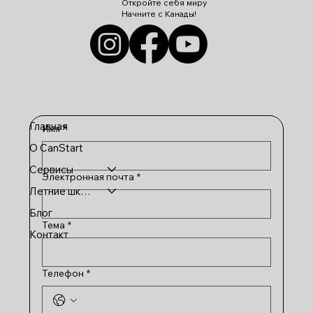
Откройте себя миру
Начните с Канады!
Главная
Имя
*
О CanStart
Сервисы
Электронная почта
*
Летние школы
Блог
Тема
*
Контакт
Телефон
*