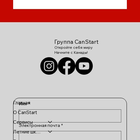
День Благодарения в Канаде: отмечаем
вместе с CanStart Group!
Группа CanStart
Откройте себя миру
Начните с Канады!
Главная
Имя
*
О CanStart
Сервисы
Электронная почта
*
Летние школы