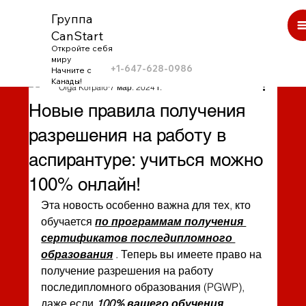
Группа
CanStart
Откройте себя
миру
+1-647-628-0986
Начните с
Канады!
Olga Korpalo
7 мар. 2024 г.
Новые правила получения
разрешения на работу в
аспирантуре: учиться можно
100% онлайн!
Эта новость особенно важна для тех, кто 
обучается 
по программам получения 
сертификатов последипломного 
образования
 . Теперь вы имеете право на 
получение разрешения на работу 
последипломного образования (PGWP), 
даже если 
100% вашего обучения 