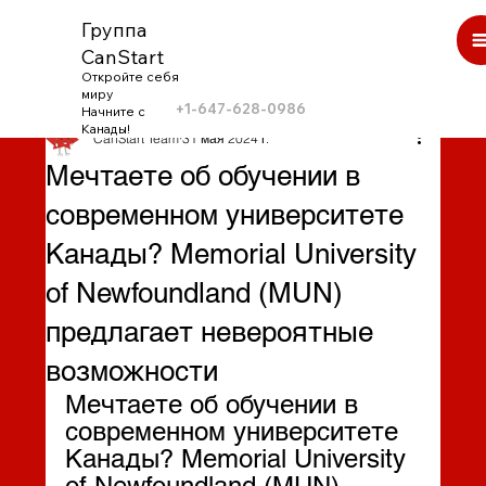
Группа
CanStart
Откройте себя
миру
+1-647-628-0986
Начните с
Канады!
CanStart Team
31 мая 2024 г.
Мечтаете об обучении в
современном университете
Канады? Memorial University
of Newfoundland (MUN)
предлагает невероятные
возможности
Мечтаете об обучении в 
современном университете 
Канады? Memorial University 
of Newfoundland (MUN) 