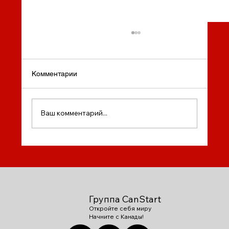
Комментарии
Ваш комментарий...
День Благодарения в Канаде: отмечаем
вместе с CanStart Group!
Группа CanStart
Откройте себя миру
Начните с Канады!